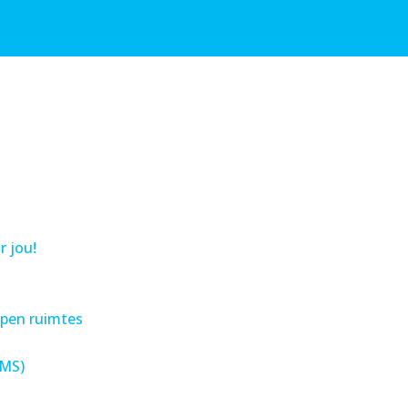
r jou!
open ruimtes
IMS)