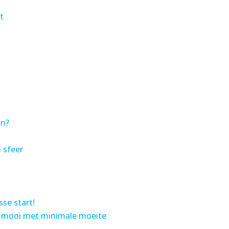
t
in?
 sfeer
sse start!
ze mooi met minimale moeite