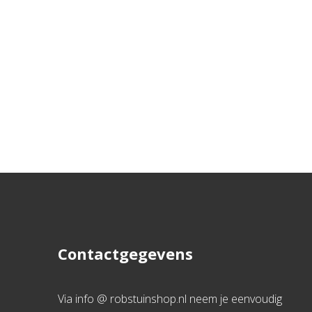
Contactgegevens
Via info @ robstuinshop.nl neem je eenvoudig