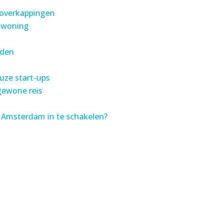
n overkappingen
e woning
nden
uze start-ups
gewone reis
 Amsterdam in te schakelen?