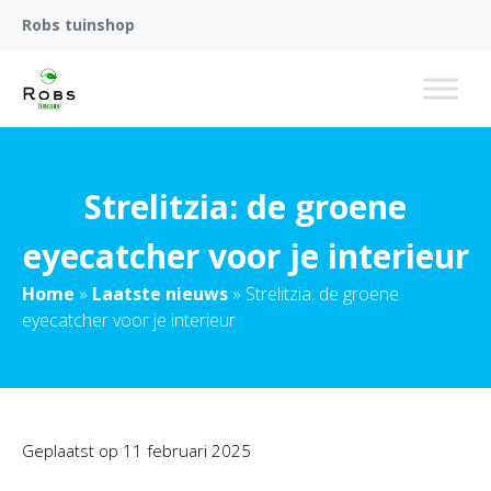
Robs tuinshop
Strelitzia: de groene
eyecatcher voor je interieur
Home
»
Laatste nieuws
»
Strelitzia: de groene
eyecatcher voor je interieur
Geplaatst op
11 februari 2025