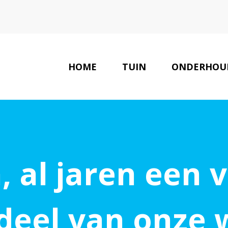
HOME
TUIN
ONDERHOU
, al jaren een
deel van onze 